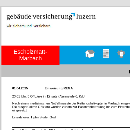
Escholzmatt-
Marbach
Hauptseite
Übungen
Einsätze
01.04.2025
Einweisung REGA
23:01 Uhr, 5 Offiziere im Einsatz (Alarmstufe 0, Kdo)
Nach einem medizinischen Notfall musste der Rettungshelikopter in Marbach einge
Die ausgerückten Offiziere wurden zudem zur Patientenbetreuung bis zum Eintreff
eingesetzt.
Einsatzleiter: Hptm Studer Godi