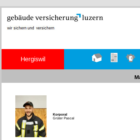
Hergiswil
Hauptseite
Übungen
Einsätze
M
Korporal
Grüter Pascal