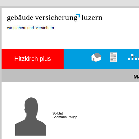
Hitzkirch plus
Hauptseite
Übungen
Organig
M
Soldat
Seemann Philipp