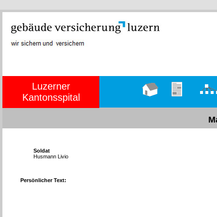
Luzerner
Kantonsspital
Hauptseite
Übungen
Organig
M
Soldat
Husmann Livio
Persönlicher Text: