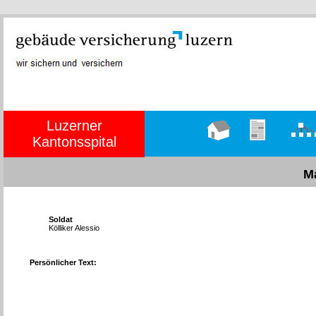
Luzerner
Kantonsspital
Hauptseite
Übungen
Organig
M
Soldat
Kölliker Alessio
Persönlicher Text: