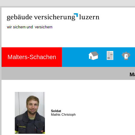
Malters-Schachen
Hauptseite
Übungen
Einsätze
M
Soldat
Mathis Christoph