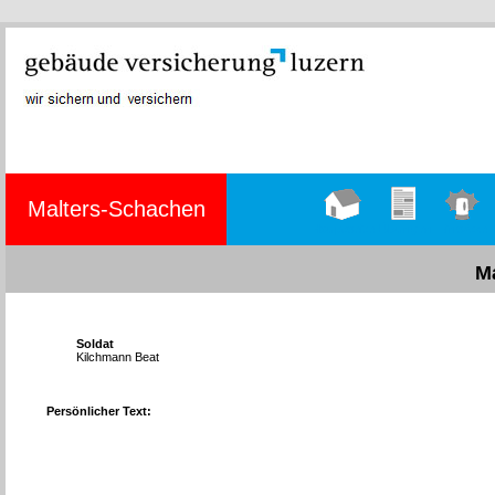
Malters-Schachen
Hauptseite
Übungen
Einsätze
M
Soldat
Kilchmann Beat
Persönlicher Text: