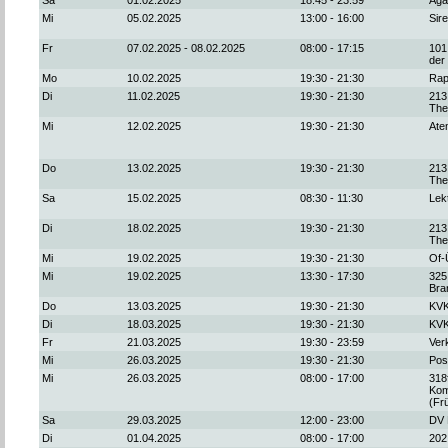
Sa
01.02.2025
18:45 - 23:59
Aga
Mi
05.02.2025
13:00 - 16:00
Sir
Fr
07.02.2025 - 08.02.2025
08:00 - 17:15
101
der
Mo
10.02.2025
19:30 - 21:30
Rap
Di
11.02.2025
19:30 - 21:30
213
The
Mi
12.02.2025
19:30 - 21:30
Ate
Do
13.02.2025
19:30 - 21:30
213
The
Sa
15.02.2025
08:30 - 11:30
Lek
Di
18.02.2025
19:30 - 21:30
213
The
Mi
19.02.2025
19:30 - 21:30
Of-
Mi
19.02.2025
13:30 - 17:30
325
Bra
Do
13.03.2025
19:30 - 21:30
KV
Di
18.03.2025
19:30 - 21:30
KV
Fr
21.03.2025
19:30 - 23:59
Ver
Mi
26.03.2025
19:30 - 21:30
Pos
Mi
26.03.2025
08:00 - 17:00
318
Kom
(Frü
Sa
29.03.2025
12:00 - 23:00
DV 
Di
01.04.2025
08:00 - 17:00
202