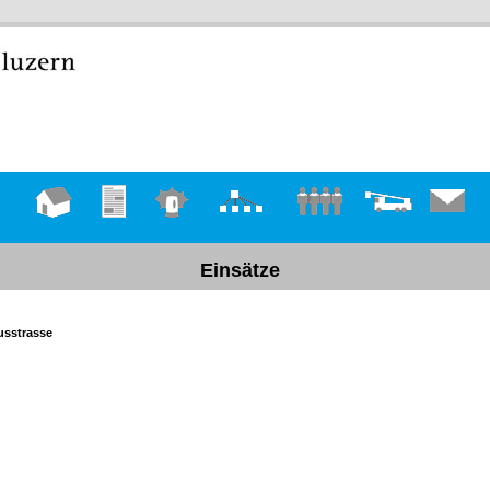
Hauptseite
Übungen
Einsätze
Organigramm
Mannschaft
Fahrzeuge
Kontakt
Einsätze
usstrasse