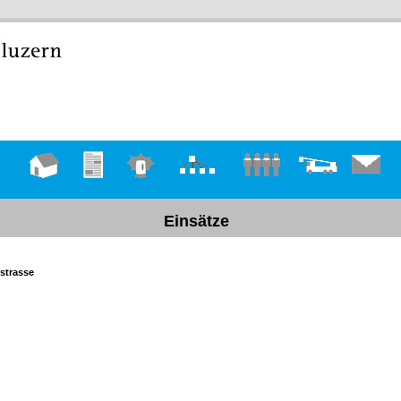
Hauptseite
Übungen
Einsätze
Organigramm
Mannschaft
Fahrzeuge
Kontakt
Einsätze
lstrasse