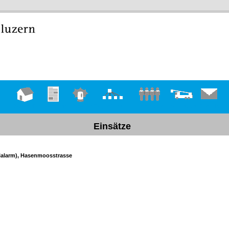
Hauptseite
Übungen
Einsätze
Organigramm
Mannschaft
Fahrzeuge
Kontakt
Einsätze
hlalarm), Hasenmoosstrasse