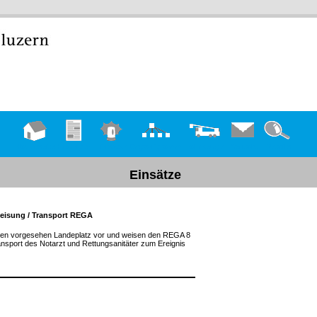
Hauptseite
Übungen
Einsätze
Organigramm
Fahrzeuge
Kontakt
Details
Einsätze
weisung / Transport REGA
r den vorgesehen Landeplatz vor und weisen den REGA 8
nsport des Notarzt und Rettungsanitäter zum Ereignis