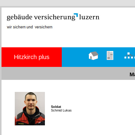
Hitzkirch plus
Hauptseite
Übungen
Organig
M
Soldat
Schmid Lukas