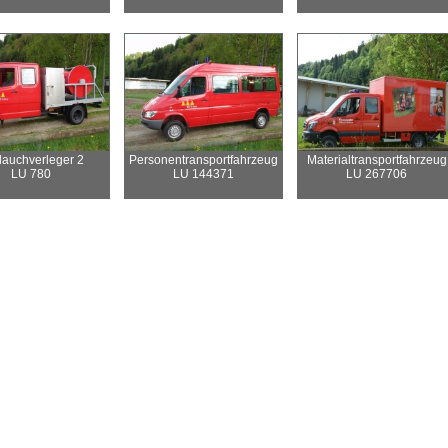
lauchverleger 2
Personentransportfahrzeug
Materialtransportfahrzeug
LU 780
LU 144371
LU 267706