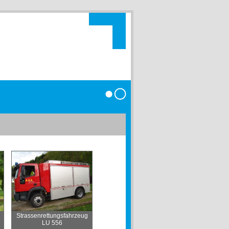
Anmelden
Strassenrettungsfahrzeug
LU 556