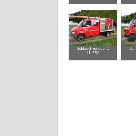
Schlauchverleger 1
Sch
LU 552