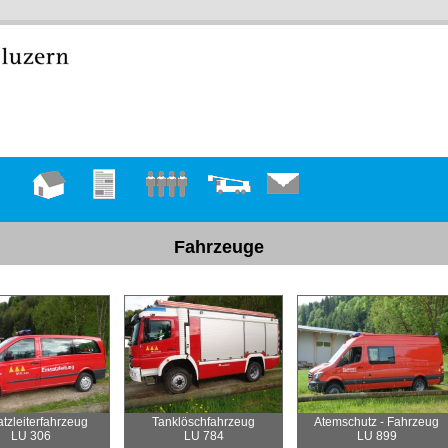
Hauptseite
Übungen
Mannschaft
Fahrzeuge
Kontakt
Fahrzeuge
atzleiterfahrzeug
Tanklöschfahrzeug
Atemschutz - Fahrzeug
LU 306
LU 784
LU 899